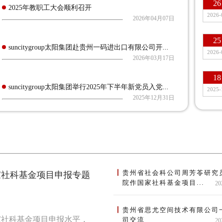
26
2025年教职工大会顺利召开
2026-
2026年04月07日
25
suncitygroup太阳集团赴贵州一码进出口有限公司开...
2026-
2026年03月17日
18
suncitygroup太阳集团举行2025年下半年新党员入党...
2025-
2025年12月31日
贵州省社会科公司周芳苓研究
家社科基金项目申报专题
院作国家社科基金项目...
20
贵州省思尤空间技术有限公司
家社科基金项目申报水平，
司交流
20