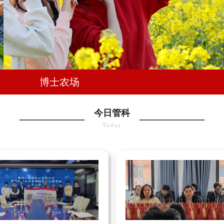
今日管科
Today