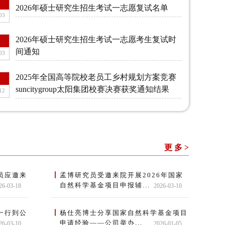
2026年硕士研究生招生考试一志愿复试名单
03
2026年硕士研究生招生考试一志愿考生复试时
间通知
03
2025年全国高等院校老员工乡村规划方案竞赛
suncitygroup太阳集团校赛决赛获奖通知结果
12
更 多 >
员应邀来
孟博研究员受邀来院开展2026年国家
自然科学基金项目申报辅...
26-03-18
2026-03-10
一行到公
杨仕亮博士分享国家自然科学基金项目
申请经验——公司举办...
26-03-10
2026-01-05