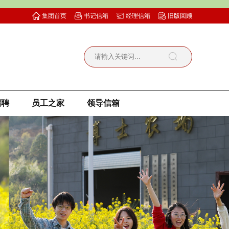
集团首页
书记信箱
经理信箱
旧版回顾
招聘
员工之家
领导信箱