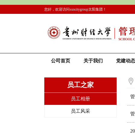
您好，欢迎访问suncitygroup太阳集团！
公司首页
关于我们
党建动
员工之家
管
员工相册
员工风采
管
2