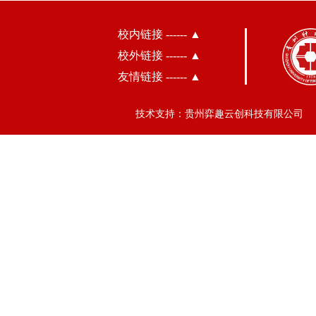
校内链接 ------ ▲
校外链接 ------ ▲
友情链接 ------ ▲
技术支持：贵州弈趣云创科技有限公司