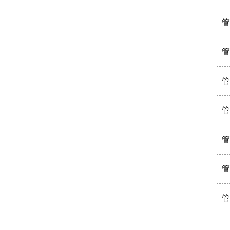
管
管
管
管
管
管
管