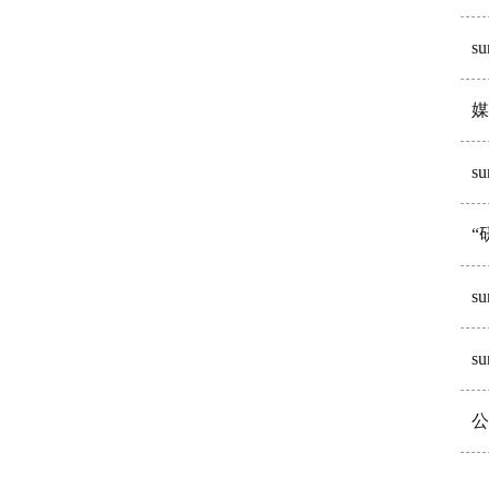
s
媒
s
“
s
s
公